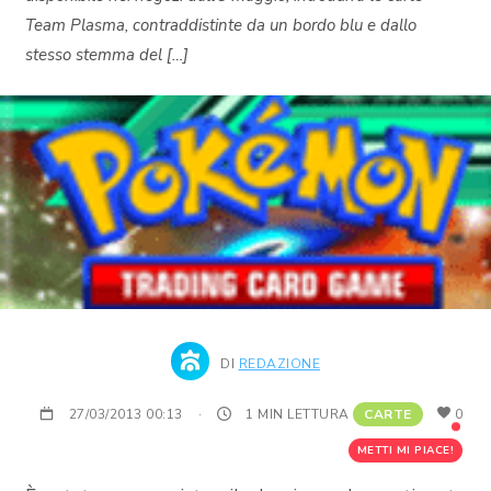
Team Plasma, contraddistinte da un bordo blu e dallo
stesso stemma del […]
DI
REDAZIONE
27/03/2013 00:13
·
1 MIN LETTURA
CARTE
0
METTI MI PIACE!