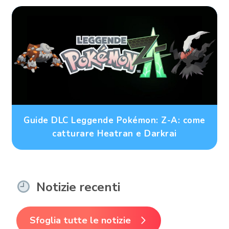
Guide DLC Leggende Pokémon: Z-A: come
catturare Heatran e Darkrai
Notizie recenti
Sfoglia tutte le notizie