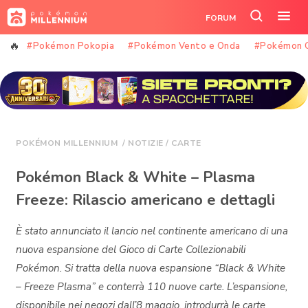
Vai
FORUM
al
Cerca
Apr
contenuto
nel
il
#Pokémon Pokopia
#Pokémon Vento e Onda
#Pokémon 
sito
me
POKÉMON MILLENNIUM
/
NOTIZIE
/
CARTE
Pokémon Black & White – Plasma
Freeze: Rilascio americano e dettagli
È stato annunciato il lancio nel continente americano di una
nuova espansione del Gioco di Carte Collezionabili
Pokémon. Si tratta della nuova espansione “Black & White
– Freeze Plasma” e conterrà 110 nuove carte. L’espansione,
disponibile nei negozi dall’8 maggio, introdurrà le carte