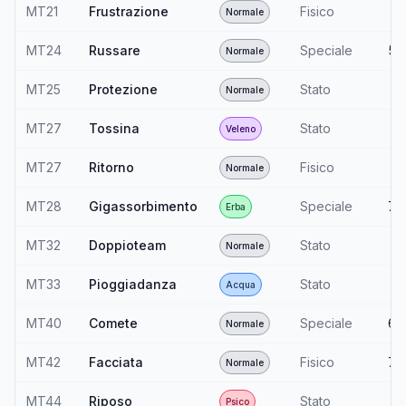
MT21
Frustrazione
Fisico
—
Normale
MT24
Russare
Speciale
50
Normale
MT25
Protezione
Stato
—
Normale
MT27
Tossina
Stato
—
Veleno
MT27
Ritorno
Fisico
—
Normale
MT28
Gigassorbimento
Speciale
75
Erba
MT32
Doppioteam
Stato
—
Normale
MT33
Pioggiadanza
Stato
—
Acqua
MT40
Comete
Speciale
60
Normale
MT42
Facciata
Fisico
70
Normale
MT44
Riposo
Stato
—
Psico