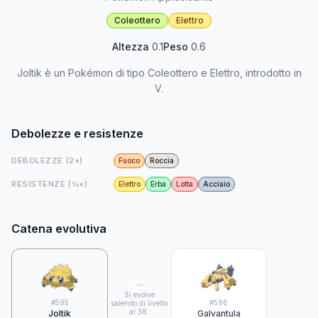
Coleottero
Elettro
Altezza
0.1
Peso
0.6
Joltik è un Pokémon di tipo Coleottero e Elettro, introdotto in
V.
Debolezze e resistenze
DEBOLEZZE (2×)
Fuoco
Roccia
RESISTENZE (½×)
Elettro
Erba
Lotta
Acciaio
Catena evolutiva
→
Si evolve
#
595
#
596
salendo di livello
al 36.
Joltik
Galvantula