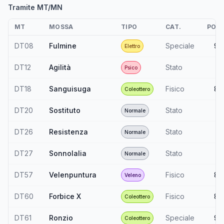
Tramite MT/MN
MT
MOSSA
TIPO
CAT.
POT.
DT08
Fulmine
Speciale
90
Elettro
DT12
Agilità
Stato
—
Psico
DT18
Sanguisuga
Fisico
80
Coleottero
DT20
Sostituto
Stato
—
Normale
DT26
Resistenza
Stato
—
Normale
DT27
Sonnolalia
Stato
—
Normale
DT57
Velenpuntura
Fisico
80
Veleno
DT60
Forbice X
Fisico
80
Coleottero
DT61
Ronzio
Speciale
90
Coleottero