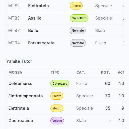
MT82
Elettrotela
Speciale
55
Elettro
MT83
Assillo
Speciale
20
Coleottero
MT87
Bullo
Stato
—
Normale
MT94
Forzasegreta
Fisico
70
Normale
Tramite Tutor
MOSSA
TIPO
CAT.
POT.
ACC.
Coleomorso
Fisico
60
100
Coleottero
Elettroimpennata
Speciale
70
100
Elettro
Elettrotela
Speciale
55
95
Elettro
Gastroacido
Stato
—
100
Veleno