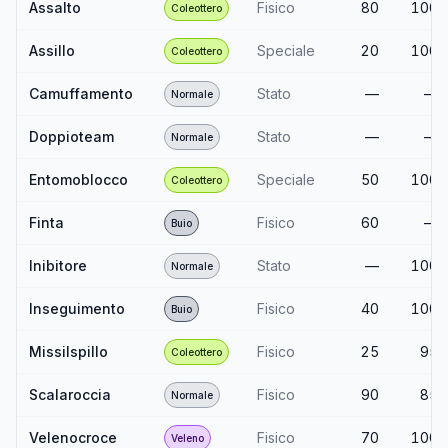
Assalto
Fisico
80
100
Coleottero
Assillo
Speciale
20
100
Coleottero
Camuffamento
Stato
—
—
Normale
Doppioteam
Stato
—
—
Normale
Entomoblocco
Speciale
50
100
Coleottero
Finta
Fisico
60
—
Buio
Inibitore
Stato
—
100
Normale
Inseguimento
Fisico
40
100
Buio
Missilspillo
Fisico
25
95
Coleottero
Scalaroccia
Fisico
90
85
Normale
Velenocroce
Fisico
70
100
Veleno