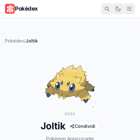
Pokédex
Pokédex
/
Joltik
✨
#
595
Joltik
Condividi
Pokémon Appiccicante