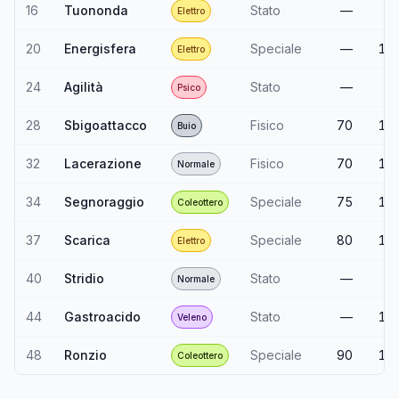
16
Tuononda
Stato
—
9
Elettro
20
Energisfera
Speciale
—
10
Elettro
24
Agilità
Stato
—
Psico
28
Sbigoattacco
Fisico
70
10
Buio
32
Lacerazione
Fisico
70
10
Normale
34
Segnoraggio
Speciale
75
10
Coleottero
37
Scarica
Speciale
80
10
Elettro
40
Stridio
Stato
—
8
Normale
44
Gastroacido
Stato
—
10
Veleno
48
Ronzio
Speciale
90
10
Coleottero