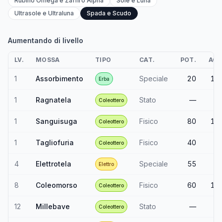
Rubino Omega e Zaffiro Alpha
Sole e Luna
Ultrasole e Ultraluna
Spada e Scudo
Aumentando di livello
LV.
MOSSA
TIPO
CAT.
POT.
ACC
1
Assorbimento
Speciale
20
10
Erba
1
Ragnatela
Stato
—
Coleottero
1
Sanguisuga
Fisico
80
10
Coleottero
1
Tagliofuria
Fisico
40
9
Coleottero
4
Elettrotela
Speciale
55
9
Elettro
8
Coleomorso
Fisico
60
10
Coleottero
12
Millebave
Stato
—
9
Coleottero