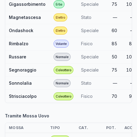
Gigassorbimento
Speciale
75
100
Erba
Magnetascesa
Stato
—
—
Elettro
Ondashock
Speciale
60
—
Elettro
Rimbalzo
Fisico
85
85
Volante
Russare
Speciale
50
100
Normale
Segnoraggio
Speciale
75
100
Coleottero
Sonnolalia
Stato
—
—
Normale
Strisciacolpo
Fisico
70
90
Coleottero
Tramite Mossa Uovo
MOSSA
TIPO
CAT.
POT.
ACC.