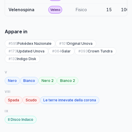
Velenospina
Fisico
15
100
Veleno
Appare in
#
595
Pokédex Nazionale
#
101
Original Unova
#
173
Updated Unova
#
064
Galar
#
093
Crown Tundra
#
132
Indigo Disk
V
Nero
Bianco
Nero 2
Bianco 2
VIII
Spada
Scudo
Le terre innevate della corona
IX
Il Disco Indaco