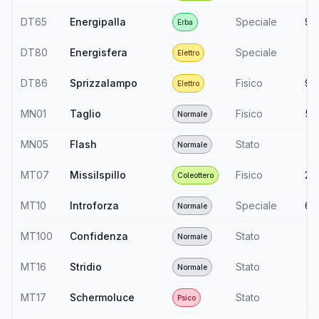
DT65
Energipalla
Speciale
90
Erba
DT80
Energisfera
Speciale
—
Elettro
DT86
Sprizzalampo
Fisico
90
Elettro
MN01
Taglio
Fisico
50
Normale
MN05
Flash
Stato
—
Normale
MT07
Missilspillo
Fisico
25
Coleottero
MT10
Introforza
Speciale
60
Normale
MT100
Confidenza
Stato
—
Normale
MT16
Stridio
Stato
—
Normale
MT17
Schermoluce
Stato
—
Psico