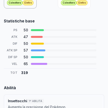
Coleottero
Elettro
Coleottero
Elettro
Statistiche base
50
PS
47
ATK
50
DIF
57
ATK SP
50
DIF SP
65
VEL
319
TOT
Abilità
Insettocchi
1ª ABILITÀ
Aumenta la precisione del Pokémon.