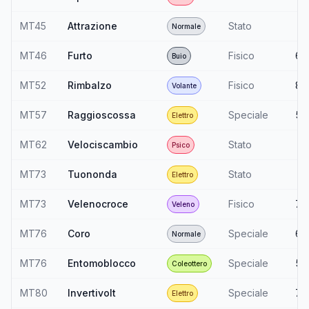
MT45
Attrazione
Stato
—
Normale
MT46
Furto
Fisico
60
Buio
MT52
Rimbalzo
Fisico
85
Volante
MT57
Raggioscossa
Speciale
50
Elettro
MT62
Velociscambio
Stato
—
Psico
MT73
Tuononda
Stato
—
Elettro
MT73
Velenocroce
Fisico
70
Veleno
MT76
Coro
Speciale
60
Normale
MT76
Entomoblocco
Speciale
50
Coleottero
MT80
Invertivolt
Speciale
70
Elettro