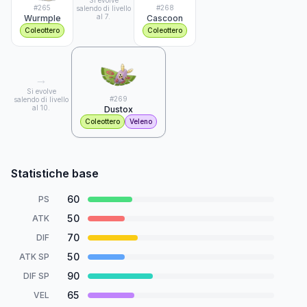
#
265
#
268
salendo di livello
al 7.
Wurmple
Cascoon
Coleottero
Coleottero
→
Si evolve
#
269
salendo di livello
al 10.
Dustox
Coleottero
Veleno
Statistiche base
60
PS
50
ATK
70
DIF
50
ATK SP
90
DIF SP
65
VEL