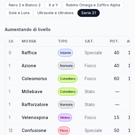
Nero 2 e Bianco 2
X e Y
Rubino Omega e Zaffiro Alpha
Sole e Luna
Ultrasole e Ultraluna
Serie 21
Aumentando di livello
LV.
MOSSA
TIPO
CAT.
POT.
ACC
0
Raffica
Speciale
40
10
Volante
1
Azione
Fisico
40
10
Normale
1
Coleomorso
Fisico
60
10
Coleottero
1
Millebave
Stato
—
9
Coleottero
1
Rafforzatore
Stato
—
Normale
1
Velenospina
Fisico
15
10
Veleno
12
Confusione
Speciale
50
10
Psico