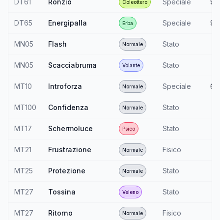
DT61
Ronzio
Speciale
90
Coleottero
DT65
Energipalla
Speciale
90
Erba
MN05
Flash
Stato
—
Normale
MN05
Scacciabruma
Stato
—
Volante
MT10
Introforza
Speciale
60
Normale
MT100
Confidenza
Stato
—
Normale
MT17
Schermoluce
Stato
—
Psico
MT21
Frustrazione
Fisico
—
Normale
MT25
Protezione
Stato
—
Normale
MT27
Tossina
Stato
—
Veleno
MT27
Ritorno
Fisico
—
Normale