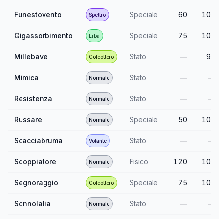
Funestovento
Speciale
60
100
Spettro
Gigassorbimento
Speciale
75
100
Erba
Millebave
Stato
—
95
Coleottero
Mimica
Stato
—
—
Normale
Resistenza
Stato
—
—
Normale
Russare
Speciale
50
100
Normale
Scacciabruma
Stato
—
—
Volante
Sdoppiatore
Fisico
120
100
Normale
Segnoraggio
Speciale
75
100
Coleottero
Sonnolalia
Stato
—
—
Normale