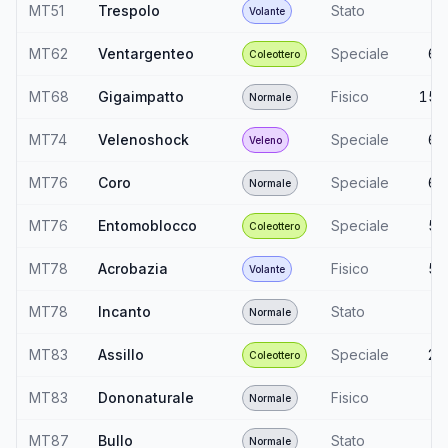
MT51
Trespolo
Stato
—
Volante
MT62
Ventargenteo
Speciale
60
Coleottero
MT68
Gigaimpatto
Fisico
150
Normale
MT74
Velenoshock
Speciale
65
Veleno
MT76
Coro
Speciale
60
Normale
MT76
Entomoblocco
Speciale
50
Coleottero
MT78
Acrobazia
Fisico
55
Volante
MT78
Incanto
Stato
—
Normale
MT83
Assillo
Speciale
20
Coleottero
MT83
Dononaturale
Fisico
—
Normale
MT87
Bullo
Stato
—
Normale