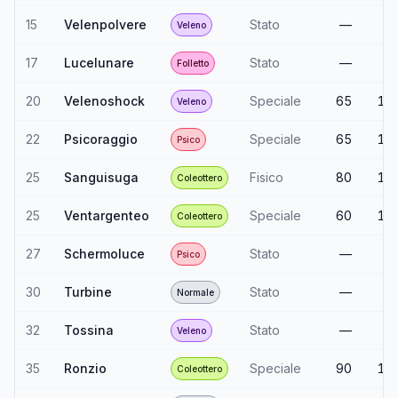
15
Velenpolvere
Stato
—
7
Veleno
17
Lucelunare
Stato
—
Folletto
20
Velenoshock
Speciale
65
10
Veleno
22
Psicoraggio
Speciale
65
10
Psico
25
Sanguisuga
Fisico
80
10
Coleottero
25
Ventargenteo
Speciale
60
10
Coleottero
27
Schermoluce
Stato
—
Psico
30
Turbine
Stato
—
Normale
32
Tossina
Stato
—
9
Veleno
35
Ronzio
Speciale
90
10
Coleottero