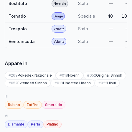
Sostituto
Stato
—
—
Normale
Tornado
Speciale
40
100
Drago
Trespolo
Stato
—
—
Volante
Ventoincoda
Stato
—
—
Volante
Appare in
#
269
Pokédex Nazionale
#
018
Hoenn
#
052
Original Sinnoh
#
052
Extended Sinnoh
#
018
Updated Hoenn
#
022
Hisui
III
Rubino
Zaffiro
Smeraldo
VI
Diamante
Perla
Platino