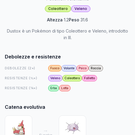
Coleottero
Veleno
Altezza
1.2
Peso
31.6
Dustox è un Pokémon di tipo Coleottero e Veleno, introdotto
in III.
Debolezze e resistenze
DEBOLEZZE (2×)
Fuoco
Volante
Psico
Roccia
RESISTENZE (½×)
Veleno
Coleottero
Folletto
RESISTENZE (¼×)
Erba
Lotta
Catena evolutiva
→
Si evolve