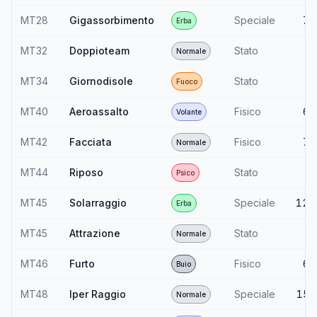
MT28
Gigassorbimento
Speciale
75
Erba
MT32
Doppioteam
Stato
—
Normale
MT34
Giornodisole
Stato
—
Fuoco
MT40
Aeroassalto
Fisico
60
Volante
MT42
Facciata
Fisico
70
Normale
MT44
Riposo
Stato
—
Psico
MT45
Solarraggio
Speciale
120
Erba
MT45
Attrazione
Stato
—
Normale
MT46
Furto
Fisico
60
Buio
MT48
Iper Raggio
Speciale
150
Normale