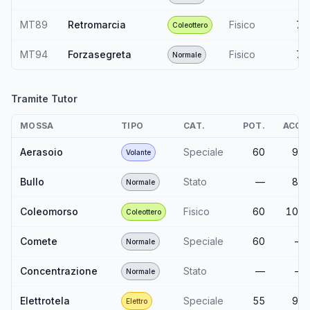
MT89
Retromarcia
Fisico
70
Coleottero
MT94
Forzasegreta
Fisico
70
Normale
Tramite Tutor
MOSSA
TIPO
CAT.
POT.
ACC.
Aerasoio
Speciale
60
95
Volante
Bullo
Stato
—
85
Normale
Coleomorso
Fisico
60
100
Coleottero
Comete
Speciale
60
—
Normale
Concentrazione
Stato
—
—
Normale
Elettrotela
Speciale
55
95
Elettro