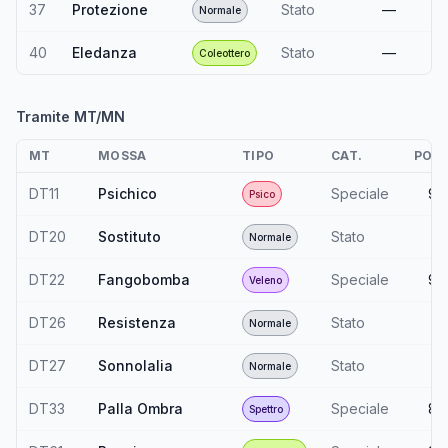
37
Protezione
Stato
—
Normale
40
Eledanza
Stato
—
Coleottero
Tramite MT/MN
MT
MOSSA
TIPO
CAT.
POT.
DT11
Psichico
Speciale
90
Psico
DT20
Sostituto
Stato
—
Normale
DT22
Fangobomba
Speciale
90
Veleno
DT26
Resistenza
Stato
—
Normale
DT27
Sonnolalia
Stato
—
Normale
DT33
Palla Ombra
Speciale
80
Spettro