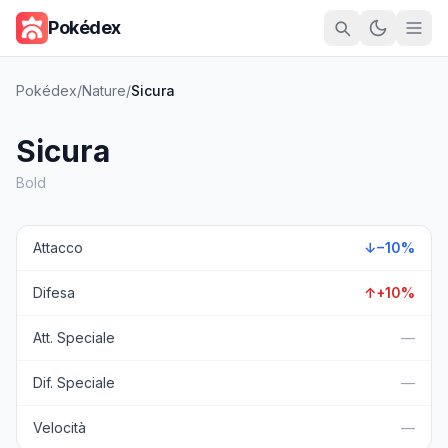
Pokédex
Pokédex
/
Nature
/
Sicura
Sicura
Bold
Attacco
↓
−10%
Difesa
↑
+10%
Att. Speciale
—
Dif. Speciale
—
Velocità
—