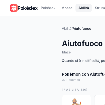
Pokédex
Pokédex
Mosse
Abilità
Strum
Abilità
/
Aiutofuoco
Aiutofuoco
Blaze
Quando si è in difficoltà, 
Pokémon con
Aiutof
32
Pokémon
1ª ABILITÀ
(
30
)