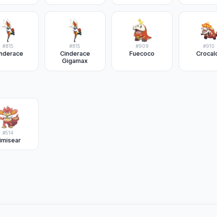
#
815
#
815
#
909
#
910
nderace
Cinderace
Fuecoco
Crocal
Gigamax
#
514
imisear