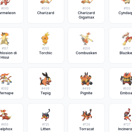
#
005
#
006
#
006
#
155
armeleon
Charizard
Charizard
Cyndaqu
Gigamax
#
157
#
255
#
256
#
257
hlosion di
Torchic
Combusken
Blazik
Hisui
#
392
#
498
#
499
#
500
nfernape
Tepig
Pignite
Emboa
#
655
#
725
#
726
#
727
elphox
Litten
Torracat
Inciner