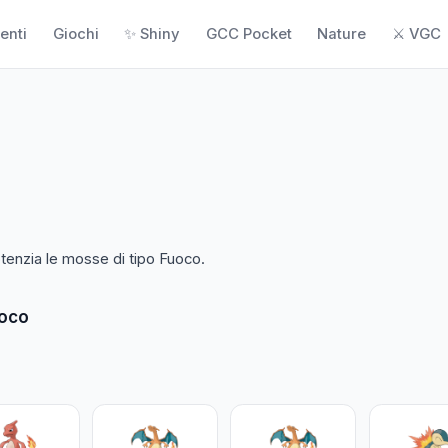
enti
Giochi
✨ Shiny
GCC Pocket
Nature
⚔️ VGC
potenzia le mosse di tipo Fuoco.
uoco