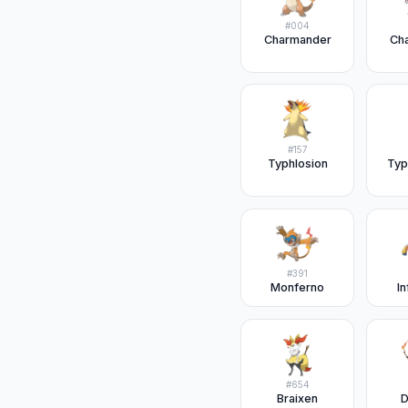
#
004
Charmander
Ch
#
157
Typhlosion
Typ
#
391
Monferno
I
#
654
Braixen
D