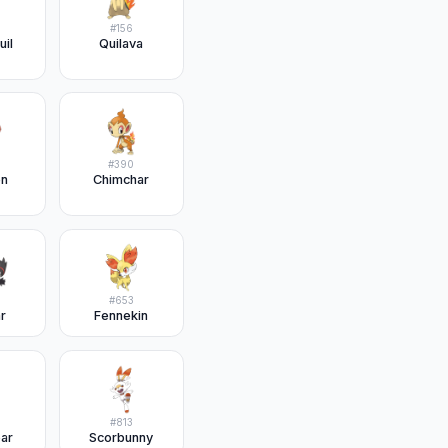
#
156
il
Quilava
#
390
en
Chimchar
#
653
r
Fennekin
#
813
oar
Scorbunny