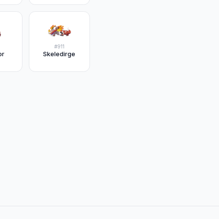
#
911
or
Skeledirge