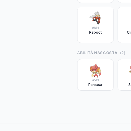
#
814
Raboot
Ci
ABILITÀ NASCOSTA
(
2
)
#
513
Pansear
S