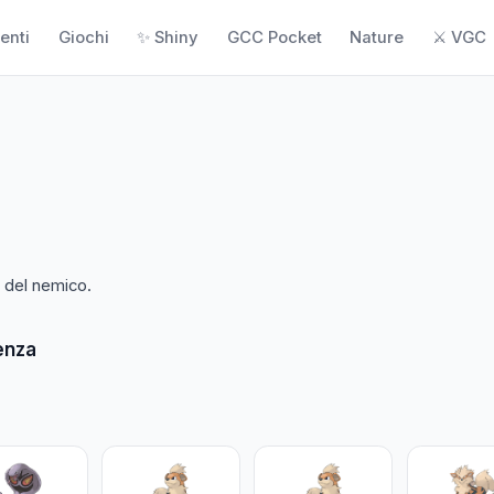
enti
Giochi
✨ Shiny
GCC Pocket
Nature
⚔️ VGC
o del nemico.
enza