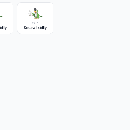
#
931
illy
Squawkabilly