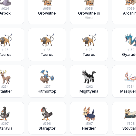
#
024
#
058
#
058
#
059
Arbok
Growlithe
Growlithe di
Arcani
Hisui
#
128
#
128
#
128
#
130
Tauros
Tauros
Tauros
Gyarad
#
234
#
237
#
262
#
284
tantler
Hitmontop
Mightyena
Masquer
#
397
#
398
#
507
#
508
taravia
Staraptor
Herdier
Stoutla