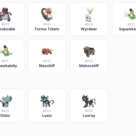
#
553
#
645
#
899
#
931
ookodile
Forma Totem
Wyrdeer
Squawkab
#
931
#
942
#
943
awkabilly
Maschiff
Mabosstiff
#
403
#
404
#
405
Shinx
Luxio
Luxray