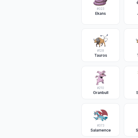
#
023
Ekans
#
128
Tauros
#
210
Granbull
S
#
373
Salamence
S