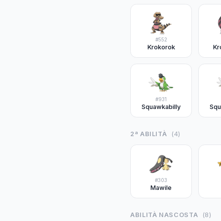
#
552
Krokorok
Kr
#
931
Squawkabilly
Squ
2ª ABILITÀ
(
4
)
#
303
Mawile
ABILITÀ NASCOSTA
(
8
)