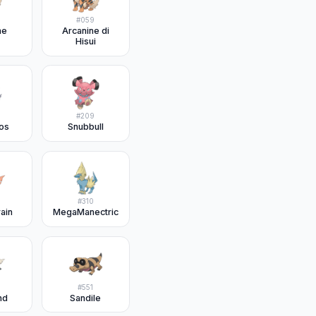
#
059
ne
Arcanine di
Hisui
#
209
os
Snubbull
#
310
ain
MegaManectric
#
551
nd
Sandile