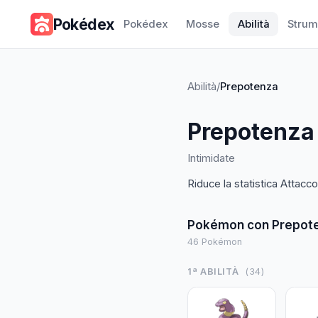
Pokédex
Pokédex
Mosse
Abilità
Strum
Abilità
/
Prepotenza
Prepotenza
Intimidate
Riduce la statistica Attacc
Pokémon con
Prepot
46
Pokémon
1ª ABILITÀ
(
34
)