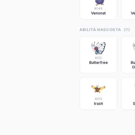
#
048
Venonat
V
ABILITÀ NASCOSTA
(
11
)
#
012
Butterfree
Bu
G
#
414
trash
S