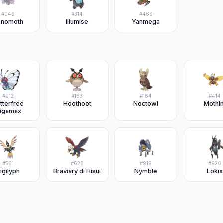
#
049
#
314
#
469
enomoth
Illumise
Yanmega
#
012
#
163
#
164
#
414
tterfree
Hoothoot
Noctowl
Mothi
igamax
#
561
#
628
#
919
#
920
igilyph
Braviary di Hisui
Nymble
Lokix