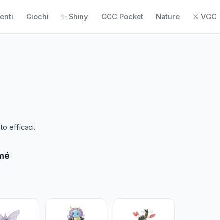
enti
Giochi
✨ Shiny
GCC Pocket
Nature
⚔️ VGC
o efficaci.
umé