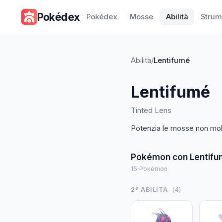
Pokédex
Pokédex
Mosse
Abilità
Strum
Abilità
/
Lentifumé
Lentifumé
Tinted Lens
Potenzia le mosse non molt
Pokémon con
Lentif
15
Pokémon
2ª ABILITÀ
(
4
)