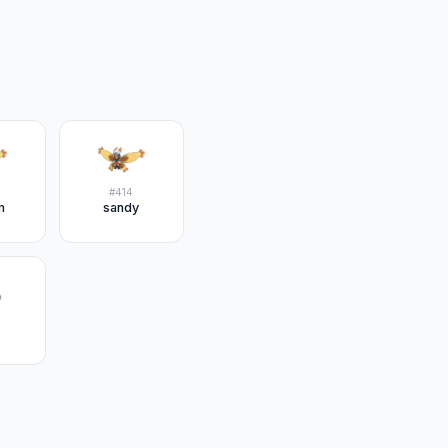
#
414
m
sandy